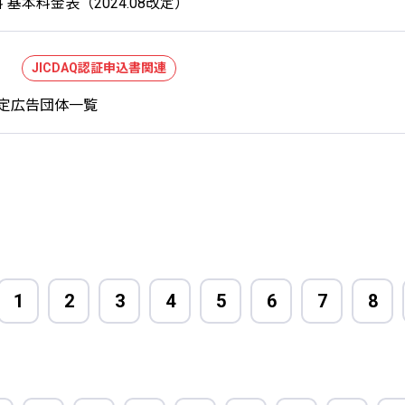
 基本料金表（2024.08改定）
JICDAQ認証申込書関連
Q所定広告団体一覧
1
2
3
4
5
6
7
8