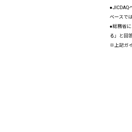
●JICD
ベースで
●総務省
る」と回
※上記ガ