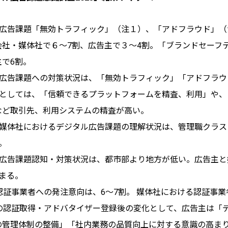
ル広告課題「無効トラフィック」（注１）、「アドフラウド」（
会社・媒体社で６～7割、広告主で３～4割。「ブランドセーフ
主で6割。
ル広告課題への対策状況は、「無効トラフィック」「アドフラウ
容としては、「信頼できるプラットフォームを精査、利用」や、
など取引先、利用システムの精査が高い。
・媒体社におけるデジタル広告課題の理解状況は、管理職クラス
。
ル広告課題認知・対策状況は、都市部より地方が低い。広告主と
まる。
AQ認証事業者への発注意向は、6～7割。 媒体社における認証
DAQの認証取得・アドバタイザー登録後の変化として、広告主は
の管理体制の整備」「社内業務の品質向上に対する意識の高ま