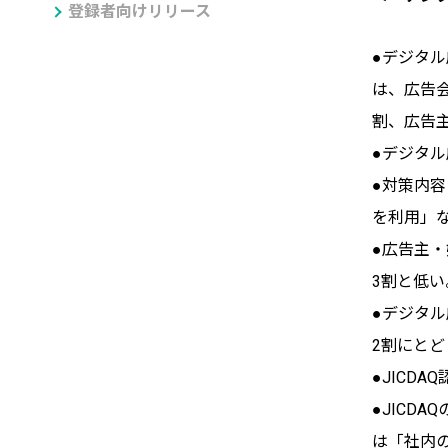
登録者向けリリース
●デジタ
は、広告
割、広告
●デジタ
●対策内
を利用」
●広告主
3割と低い
●デジタ
2割にとど
●JICD
●JIC
は「社内