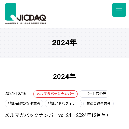
2024年
2024年
2024/12/16
メルマガバックナンバー
サポート官公庁
登録/品質認証事業者
登録アドバタイザー
賛助登録事業者
メルマガバックナンバーvol.24（2024年12月号）